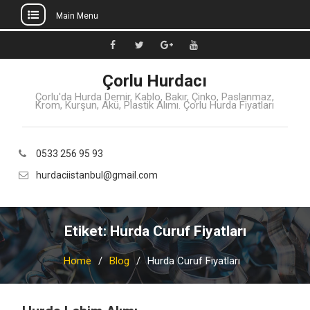
Main Menu
Skip
to
Facebook
Twitter
Google
Youtube
content
Çorlu Hurdacı
+
Çorlu'da Hurda Demir, Kablo, Bakır, Çinko, Paslanmaz,
Krom, Kurşun, Akü, Plastik Alımı. Çorlu Hurda Fiyatları
0533 256 95 93
hurdaciistanbul@gmail.com
Etiket:
Hurda Curuf Fiyatları
Home
Blog
Hurda Curuf Fiyatları